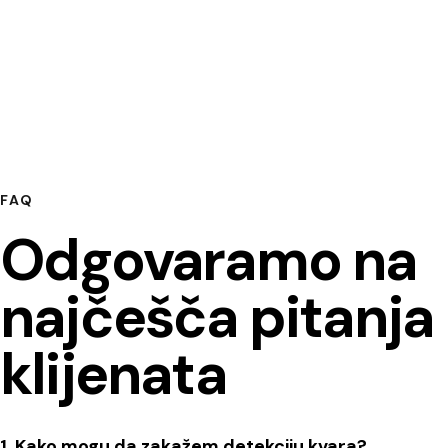
FAQ
Odgovaramo na
najčešča pitanja
klijenata
1. Kako mogu da zakažem detekciju kvara?