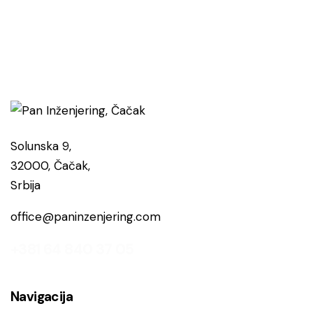
Solunska 9,
32000, Čačak,
Srbija
office@paninzenjering.com
+381 64 840 37 05
Navigacija